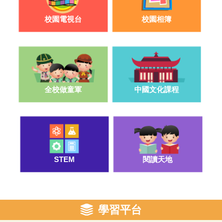
校園電視台
校園相簿
申請入讀26-27年度插班生須知(小二至
小五)及申請表
2026-05-04
石湖墟公立學校親子嘉年華《親子幸福·
石湖人》
全校做童軍
中國文化課程
2025-12-21
更多
STEM
閱讀天地
學習平台