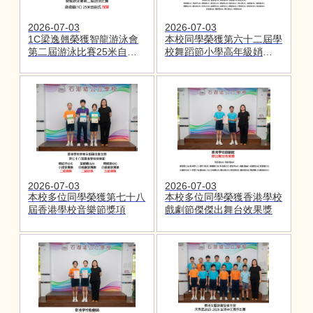
2026-07-03
2026-07-03
1C梁逸翹榮獲智龍游泳會
本校同學榮獲第六十二屆學
第二屆游泳比賽25米自由
校舞蹈節小學高年級娋中國
式冠軍
舞(群舞)優等獎
2026-07-03
2026-07-03
本校多位同學榮獲第七十八
本校多位同學榮獲香港學校
屆香港學校音樂節獎項
戲劇節傑傑出舞台效果獎