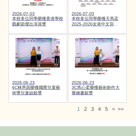
2026-07-03
2026-07-03
本校多位同學榮獲香港學校
本校多位同學榮獲天馬盃
戲劇節傑出演員獎
2025-2026全港中文寫作比
賽獎項
2026-06-23
2026-06-23
6C林恩因榮獲國際兒童藝
3C馬心柔榮獲藝術創作大
術獎兒童組銀獎
賽繪畫銀獎
1
2
3
4
5
>
>>