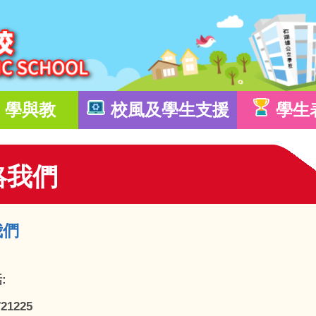
學與教
校風及學生支援
學生
絡我們
我們
:
721225