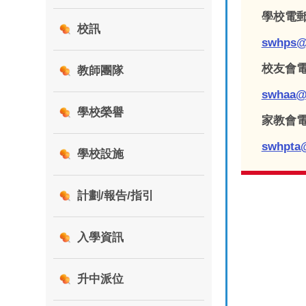
學校電郵
校訊
swhps@
校友會電
教師團隊
swhaa@
學校榮譽
家教會電
swhpta
學校設施
計劃/報告/指引
入學資訊
升中派位