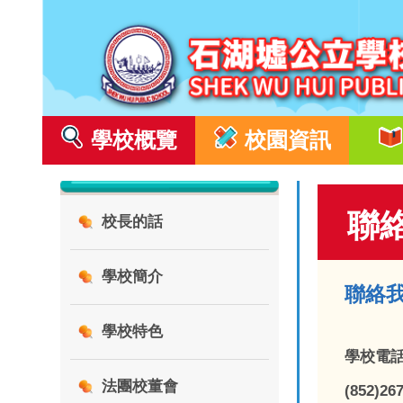
學校概覽
校園資訊
聯
校長的話
學校簡介
聯絡
學校特色
學校電話
法團校董會
(852)26