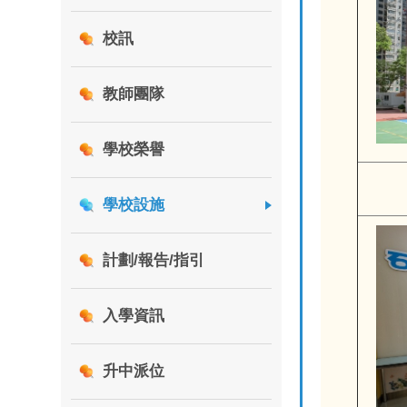
校訊
教師團隊
學校榮譽
學校設施
計劃/報告/指引
入學資訊
升中派位